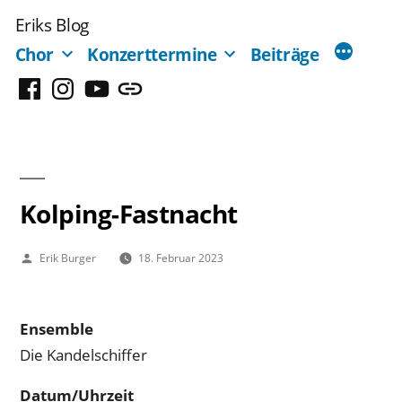
Zum
Eriks Blog
Inhalt
Chor
Konzerttermine
Beiträge
springen
Facebook
Instagram
YouTube
Mastodon
Kolping-Fastnacht
Veröffentlicht
Erik Burger
18. Februar 2023
von
Ensemble
Die Kandelschiffer
Datum/Uhrzeit