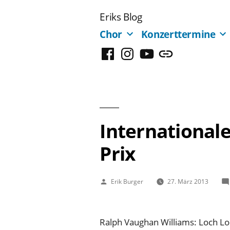
Zum
Eriks Blog
Inhalt
Chor
Konzerttermine
springen
Facebook
Instagram
YouTube
Mastodon
International
Prix
Veröffentlicht
Erik Burger
27. März 2013
von
Ralph Vaughan Williams: Loch 