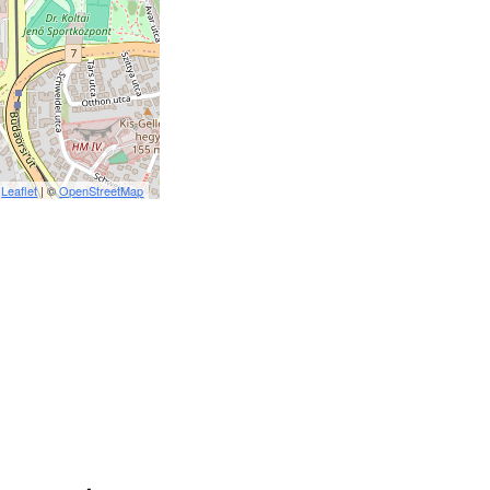
Leaflet
| ©
OpenStreetMap