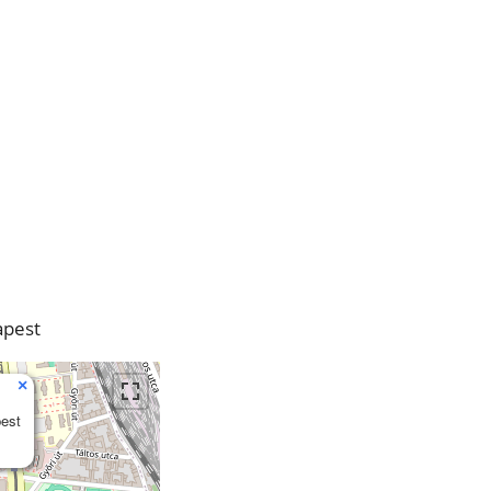
Grand
Prix
apest
×
pest