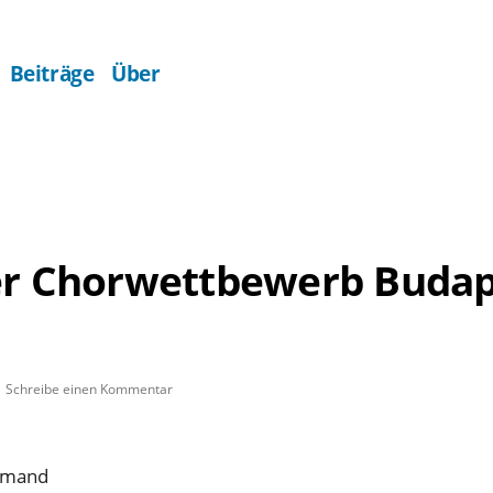
Beiträge
Über
er Chorwettbewerb Budap
zu
Schreibe einen Kommentar
Internationaler
Chorwettbewerb
Budapest
Lomand
–