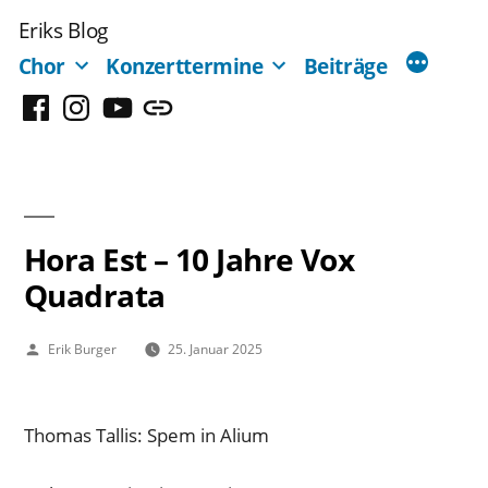
Zum
Eriks Blog
Inhalt
Chor
Konzerttermine
Beiträge
springen
Facebook
Instagram
YouTube
Mastodon
Hora Est – 10 Jahre Vox
Quadrata
Veröffentlicht
Erik Burger
25. Januar 2025
von
Thomas Tallis: Spem in Alium