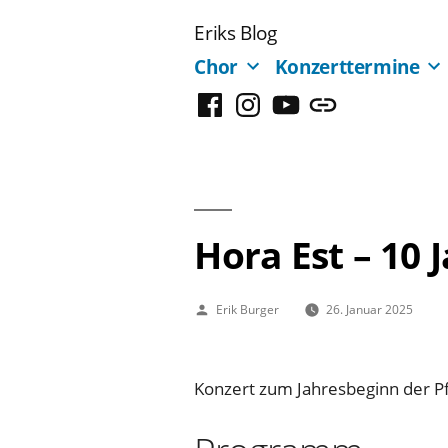
Zum
Eriks Blog
Inhalt
Chor
Konzerttermine
springen
Facebook
Instagram
YouTube
Mastodon
Hora Est – 10
Veröffentlicht
Erik Burger
26. Januar 2025
von
Konzert zum Jahresbeginn der P