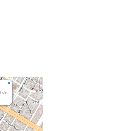
×
nheim