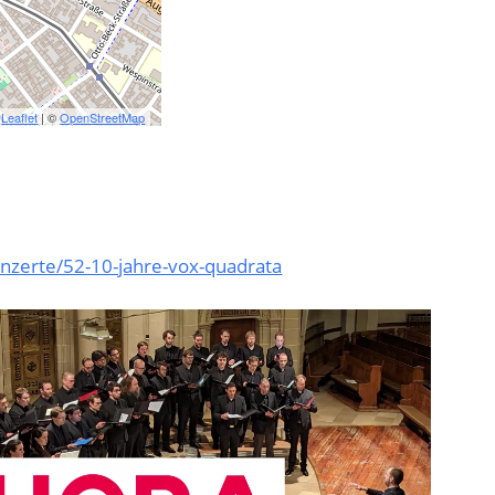
Leaflet
| ©
OpenStreetMap
nzerte/52-10-jahre-vox-quadrata