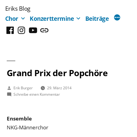
Zum
Eriks Blog
Inhalt
Chor
Konzerttermine
Beiträge
springen
Facebook
Instagram
YouTube
Mastodon
Grand Prix der Popchöre
Veröffentlicht
Erik Burger
29. März 2014
von
zu
Schreibe einen Kommentar
Grand
Prix
der
Ensemble
Popchöre
NKG-Männerchor