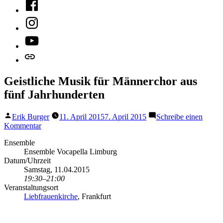
Facebook
Instagram
YouTube
Mastodon
Geistliche Musik für Männerchor aus
fünf Jahrhunderten
Veröffentlicht
Erik Burger
11. April 2015
7. April 2015
Schreibe einen
von
zu
Kommentar
Geistliche
Ensemble
Musik
Ensemble Vocapella Limburg
für
Datum/Uhrzeit
Männerchor
Samstag, 11.04.2015
aus
19:30–21:00
fünf
Veranstaltungsort
Jahrhunderten
Liebfrauenkirche
, Frankfurt