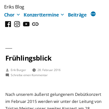
Zum
Eriks Blog
Inhalt
Chor
Konzerttermine
Beiträge
springen
Facebook
Instagram
YouTube
Mastodon
Frühlingsblick
Veröffentlicht
Erik Burger
28. Februar 2016
von
zu
Schreibe einen Kommentar
Frühlingsblick
Nach unserem äußerst gelungenem Debütkonzert
im Februar 2015 werden wir unter der Leitung von
Tristan Meister unser zweites Konzert am 28.