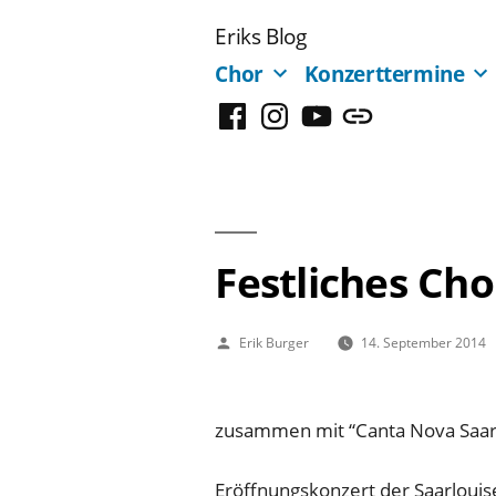
Zum
Eriks Blog
Inhalt
Chor
Konzerttermine
springen
Facebook
Instagram
YouTube
Mastodon
Festliches Ch
Veröffentlicht
Erik Burger
14. September 2014
von
zusammen mit “Canta Nova Saar
Eröffnungskonzert der Saarlouis