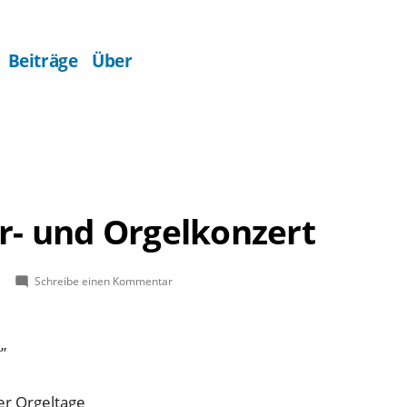
Beiträge
Über
or- und Orgelkonzert
zu
Schreibe einen Kommentar
Festliches
Chor-
und
”
Orgelkonzert
er Orgeltage