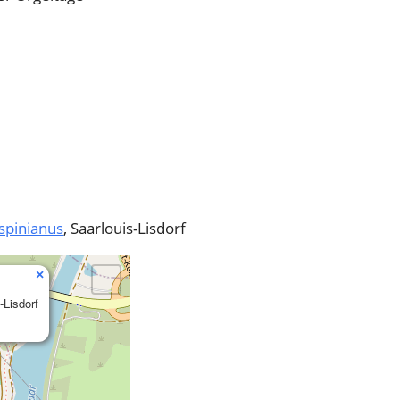
ispinianus
, Saarlouis-Lisdorf
×
-Lisdorf