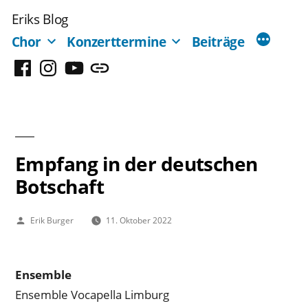
Zum
Eriks Blog
Inhalt
Chor
Konzerttermine
Beiträge
springen
Facebook
Instagram
YouTube
Mastodon
Empfang in der deutschen
Botschaft
Veröffentlicht
Erik Burger
11. Oktober 2022
von
Ensemble
Ensemble Vocapella Limburg