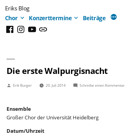
Zum
Eriks Blog
Inhalt
Chor
Konzerttermine
Beiträge
springen
Facebook
Instagram
YouTube
Mastodon
Die erste Walpurgisnacht
Veröffentlicht
zu
Erik Burger
20. Juli 2014
Schreibe einen Kommentar
von
Die
erste
Walp
Ensemble
Großer Chor der Universität Heidelberg
Datum/Uhrzeit