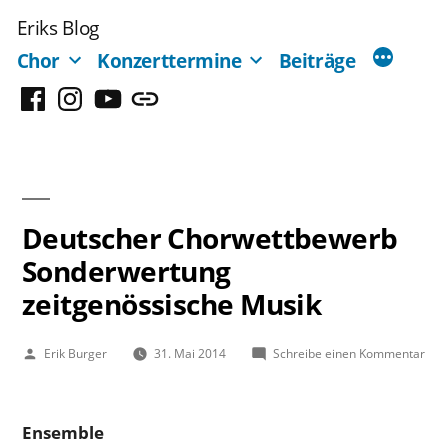
Zum
Eriks Blog
Inhalt
Chor
Konzerttermine
Beiträge
springen
Facebook
Instagram
YouTube
Mastodon
Deutscher Chorwettbewerb
Sonderwertung
zeitgenössische Musik
Veröffentlicht
zu
Erik Burger
31. Mai 2014
Schreibe einen Kommentar
von
Deu
Cho
Son
Ensemble
zeit