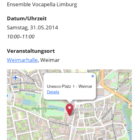
Mus
Ensemble Vocapella Limburg
Datum/Uhrzeit
Samstag, 31.05.2014
10:00–11:00
Veranstaltungsort
Weimarhalle
, Weimar
×
+
−
Unesco-Platz 1 - Weimar
Details