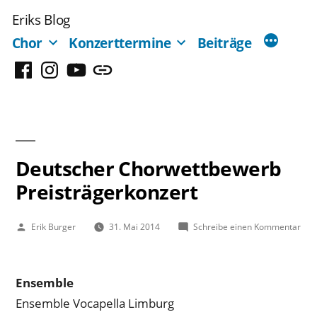
Zum
Eriks Blog
Inhalt
Chor
Konzerttermine
Beiträge
springen
Facebook
Instagram
YouTube
Mastodon
Deutscher Chorwettbewerb
Preisträgerkonzert
Veröffentlicht
zu
Erik Burger
31. Mai 2014
Schreibe einen Kommentar
von
Deu
Cho
Prei
Ensemble
Ensemble Vocapella Limburg