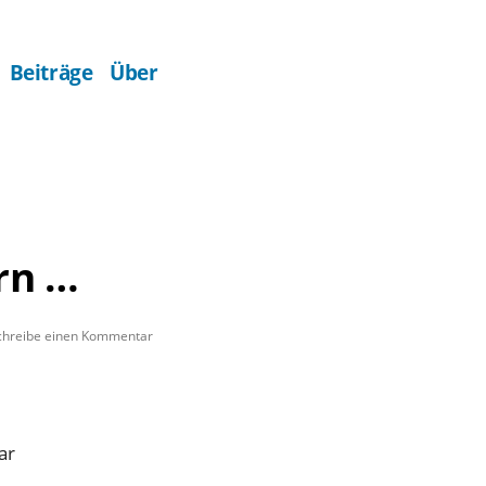
Beiträge
Über
rn …
zu
chreibe einen Kommentar
An
den
Wassern
…
ar