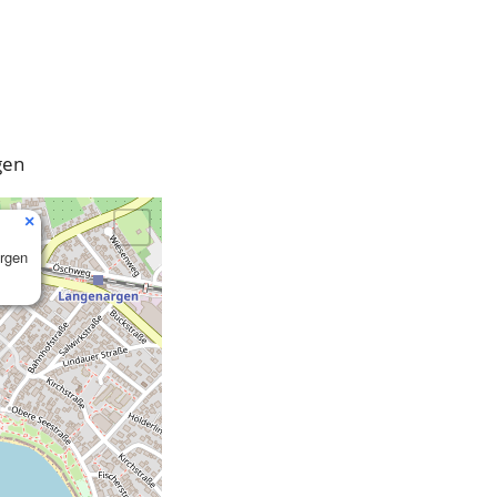
gen
×
argen