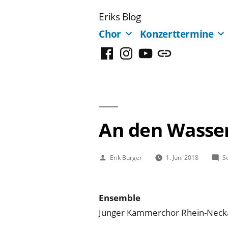
Zum
Eriks Blog
Inhalt
Chor
Konzerttermine
springen
Facebook
Instagram
YouTube
Mastodon
An den Wasse
Veröffentlicht
Erik Burger
1. Juni 2018
S
von
Ensemble
Junger Kammerchor Rhein-Neck