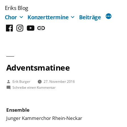
Zum
Eriks Blog
Inhalt
Chor
Konzerttermine
Beiträge
springen
Facebook
Instagram
YouTube
Mastodon
Adventsmatinee
Veröffentlicht
Erik Burger
27. November 2016
von
zu
Schreibe einen Kommentar
Adventsmatinee
Ensemble
Junger Kammerchor Rhein-Neckar