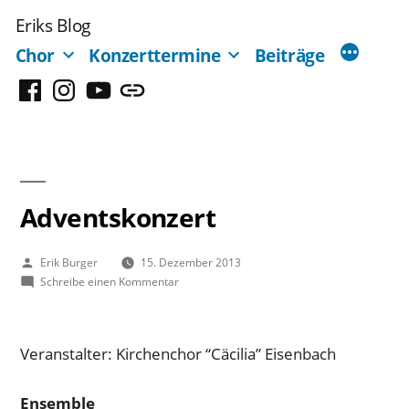
Zum
Eriks Blog
Inhalt
Chor
Konzerttermine
Beiträge
springen
Facebook
Instagram
YouTube
Mastodon
Adventskonzert
Veröffentlicht
Erik Burger
15. Dezember 2013
von
zu
Schreibe einen Kommentar
Adventskonzert
Veranstalter: Kirchenchor “Cäcilia” Eisenbach
Ensemble