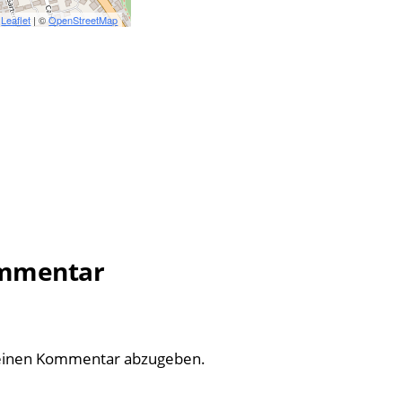
Leaflet
| ©
OpenStreetMap
ommentar
einen Kommentar abzugeben.