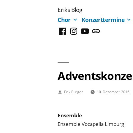
Zum
Eriks Blog
Inhalt
Chor
Konzerttermine
springen
Facebook
Instagram
YouTube
Mastodon
Adventskonze
Veröffentlicht
Erik Burger
10. Dezember 2016
von
Ensemble
Ensemble Vocapella Limburg