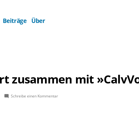
Beiträge
Über
rt zusammen mit »CalvVo
zu
Schreibe einen Kommentar
Adventskonzert
zusammen
mit
»CalvVoci«