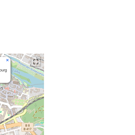
×
burg