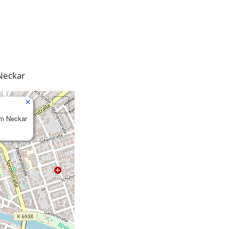
Neckar
×
am Neckar