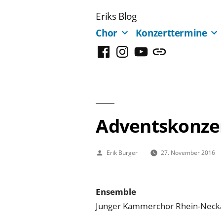
Zum
Eriks Blog
Inhalt
Chor
Konzerttermine
springen
Facebook
Instagram
YouTube
Mastodon
Adventskonze
Veröffentlicht
Erik Burger
27. November 2016
von
Ensemble
Junger Kammerchor Rhein-Neck