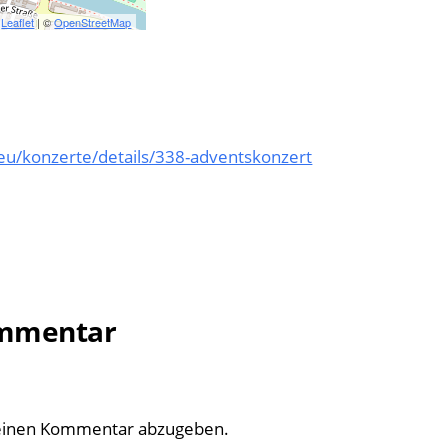
Leaflet
| ©
OpenStreetMap
u/konzerte/details/338-adventskonzert
ommentar
einen Kommentar abzugeben.