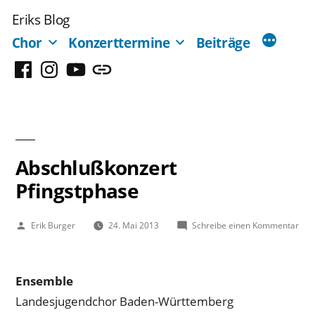
Zum
Eriks Blog
Inhalt
Chor
Konzerttermine
Beiträge
springen
Facebook
Instagram
YouTube
Mastodon
Abschlußkonzert
Pfingstphase
Veröffentlicht
zu
Erik Burger
24. Mai 2013
Schreibe einen Kommentar
von
Abs
Pfin
Ensemble
Landesjugendchor Baden-Württemberg