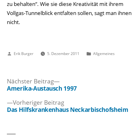
zu behalten“. Wie sie diese Kreativität mit ihrem
Vollgas-Tunnelblick entfalten sollen, sagt man ihnen
nicht.
Veröffentlicht
Veröffentlicht
Erik Burger
5. Dezember 2011
Allgemeines
von
unter
Nächster
Nächster Beitrag
Beitrag:
Amerika-Austausch 1997
Beitragsnavigation
Vorheriger
Vorheriger Beitrag
Beitrag:
Das Hilfskrankenhaus Neckarbischofsheim