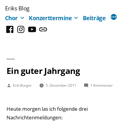
Zum
Eriks Blog
Inhalt
Chor
Konzerttermine
Beiträge
springen
Facebook
Instagram
YouTube
Mastodon
Ein guter Jahrgang
Veröffentlicht
zu
Erik Burger
5. Dezember 2011
1 Kommentar
von
Ein
guter
Jahrgang
Heute morgen las ich folgende drei
Nachrichtenmeldungen: