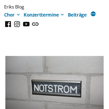
Zum
Eriks Blog
Inhalt
Chor
Konzerttermine
Beiträge
springen
Facebook
Instagram
YouTube
Mastodon