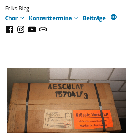
Zum
Eriks Blog
Inhalt
Chor
Konzerttermine
Beiträge
springen
Facebook
Instagram
YouTube
Mastodon