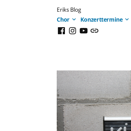
Zum
Eriks Blog
Inhalt
Chor
Konzerttermine
springen
Facebook
Instagram
YouTube
Mastodon