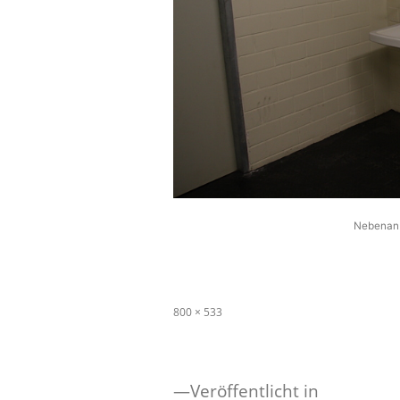
Nebenan 
Originalgröße
800 × 533
Veröffentlicht in