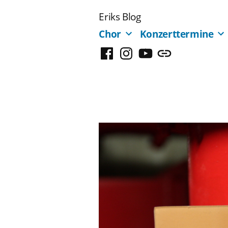
Zum
Eriks Blog
Inhalt
Chor
Konzerttermine
springen
Facebook
Instagram
YouTube
Mastodon