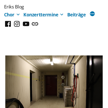
Zum
Eriks Blog
Inhalt
Chor
Konzerttermine
Beiträge
springen
Facebook
Instagram
YouTube
Mastodon