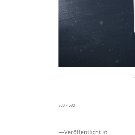
Originalgröße
800 × 533
Veröffentlicht in