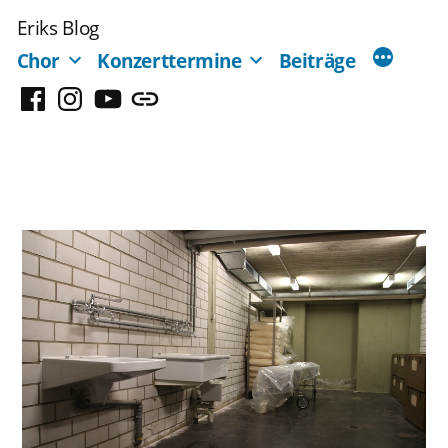
Zum
Eriks Blog
Inhalt
Chor
Konzerttermine
Beiträge
springen
Facebook
Instagram
YouTube
Mastodon