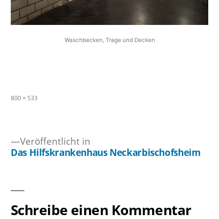
Waschbecken, Trage und Decken
Originalgröße
800 × 533
Veröffentlicht in
Das Hilfskrankenhaus Neckarbischofsheim
Beitragsnavigation
Schreibe einen Kommentar