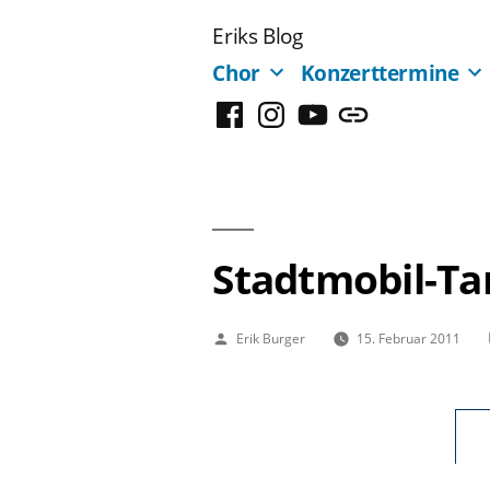
Zum
Eriks Blog
Inhalt
Chor
Konzerttermine
springen
Facebook
Instagram
YouTube
Mastodon
Stadtmobil-Ta
Veröffentlicht
Erik Burger
15. Februar 2011
von