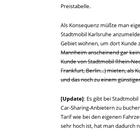
Preistabelle.
Als Konsequenz müßte man eige
Stadtmobil Karlsruhe anzumelde
Gebiet wohnen, um dort Kunde 
Mannheim anscheinend gar keine
Kunde von Stadtmobil Rhein-Neck
Frankfurt, Berlin…) mieten, als 
und das noch zu einem günstiger
[Update]
: Es gibt bei Stadtmobi
Car-Sharing-Anbietern zu buchen
Tarif wie bei den eigenen Fahrz
sehr hoch ist, hat man dadurch n