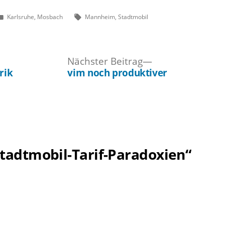
Veröffentlicht
Schlagwörter:
Karlsruhe
,
Mosbach
Mannheim
,
Stadtmobil
unter
ger
Nächster
Nächster Beitrag
Beitrag:
rik
vim noch produktiver
tadtmobil-Tarif-Paradoxien“