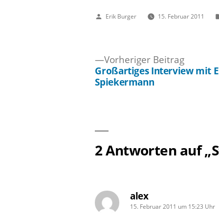
Veröffentlicht
Erik Burger
15. Februar 2011
von
Vorheri
Vorheriger Beitrag
Beitrag:
Großartiges Interview mit E
Beitragsnavigation
Spiekermann
2 Antworten auf „S
alex
schreibt:
15. Februar 2011 um 15:23 Uhr