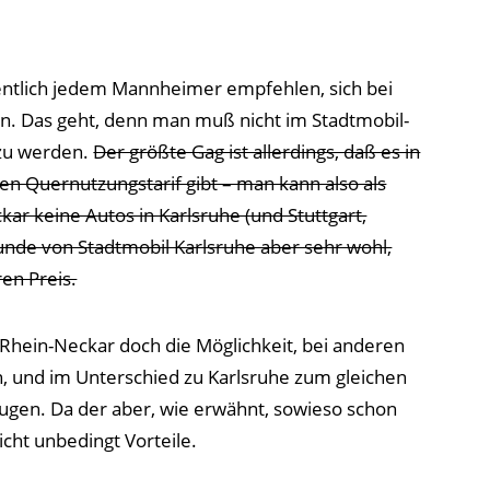
ntlich jedem Mannheimer empfehlen, sich bei
n. Das geht, denn man muß nicht im Stadtmobil-
zu werden.
Der größte Gag ist allerdings, daß es in
n Quernutzungstarif gibt – man kann also als
ar keine Autos in Karlsruhe (und Stuttgart,
Kunde von Stadtmobil Karlsruhe aber sehr wohl,
en Preis.
l Rhein-Neckar doch die Möglichkeit, bei anderen
, und im Unterschied zu Karlsruhe zum gleichen
eugen. Da der aber, wie erwähnt, sowieso schon
icht unbedingt Vorteile.