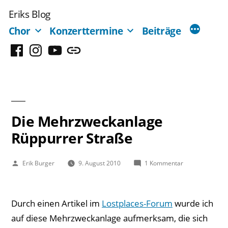
Zum
Eriks Blog
Inhalt
Chor
Konzerttermine
Beiträge
springen
Facebook
Instagram
YouTube
Mastodon
Die Mehrzweckanlage
Rüppurrer Straße
Veröffentlicht
zu
Erik Burger
9. August 2010
1 Kommentar
von
Die
Mehrzweckanla
Rüppurrer
Durch einen Artikel im
Lostplaces-Forum
wurde ich
Straße
auf diese Mehrzweckanlage aufmerksam, die sich