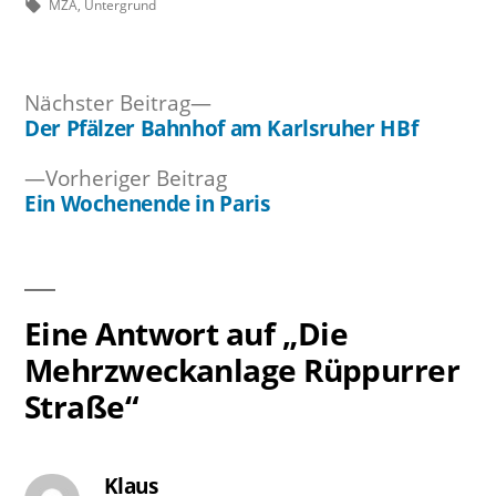
von
Schlagwörter:
unter
MZA
,
Untergrund
Nächster
Nächster Beitrag
Beitrag:
Der Pfälzer Bahnhof am Karlsruher HBf
Beitragsnavigation
Vorheriger
Vorheriger Beitrag
Beitrag:
Ein Wochenende in Paris
Eine Antwort auf „Die
Mehrzweckanlage Rüppurrer
Straße“
Klaus