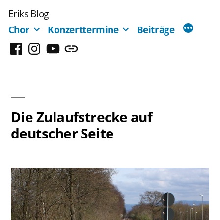
Zum
Eriks Blog
Inhalt
Chor
Konzerttermine
Beiträge
springen
Facebook
Instagram
YouTube
Mastodon
Die Zulaufstrecke auf
deutscher Seite