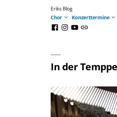
Zum
Eriks Blog
Inhalt
Chor
Konzerttermine
springen
Facebook
Instagram
YouTube
Mastodon
In der Temppe