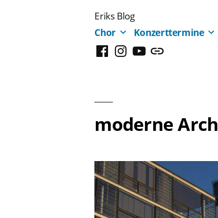
Zum
Eriks Blog
Inhalt
Chor
Konzerttermine
springen
Facebook
Instagram
YouTube
Mastodon
moderne Archi