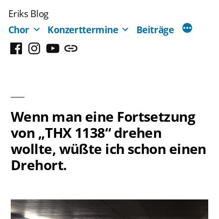
Zum
Eriks Blog
Inhalt
Chor
Konzerttermine
Beiträge
springen
Facebook
Instagram
YouTube
Mastodon
Wenn man eine Fortsetzung
von „THX 1138“ drehen
wollte, wüßte ich schon einen
Drehort.