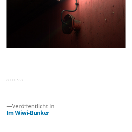
Originalgröße
800 × 533
Veröffentlicht in
Im Wiwi-Bunker
Beitragsnavigation