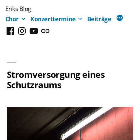
Zum
Eriks Blog
Inhalt
Chor
Konzerttermine
Beiträge
springen
Facebook
Instagram
YouTube
Mastodon
Stromversorgung eines
Schutzraums