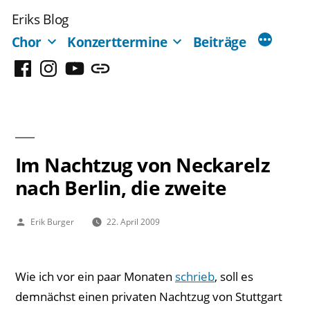
Zum
Eriks Blog
Inhalt
Chor
Konzerttermine
Beiträge
springen
Facebook
Instagram
YouTube
Mastodon
Im Nachtzug von Neckarelz
nach Berlin, die zweite
Veröffentlicht
Erik Burger
22. April 2009
von
Wie ich vor ein paar Monaten
schrieb
, soll es
demnächst einen privaten Nachtzug von Stuttgart