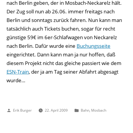
nach Berlin geben, der in Mosbach-Neckarelz hält.
Der Zug soll nun ab 26.06. immer freitags nach
Berlin und sonntags zurück fahren. Nun kann man
tatsächlich auch Tickets buchen, sogar für recht
günstige 59€ im 6er-Schlafwagen von Neckarelz
nach Berlin. Dafür wurde eine
Buchungsseite
eingerichtet. Dann kann man ja nur hoffen, daß
diesem Projekt nicht das gleiche passiert wie dem
ESN-Train
, der ja am Tag seiner Abfahrt abgesagt
wurde…
Veröffentlicht
Veröffentlicht
Erik Burger
22. April 2009
Bahn
,
Mosbach
von
unter