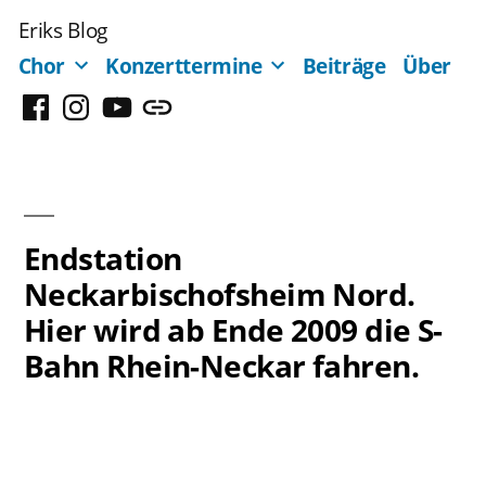
Zum
Eriks Blog
Inhalt
Chor
Konzerttermine
Beiträge
Über
springen
Facebook
Instagram
YouTube
Mastodon
Endstation
Neckarbischofsheim Nord.
Hier wird ab Ende 2009 die S-
Bahn Rhein-Neckar fahren.