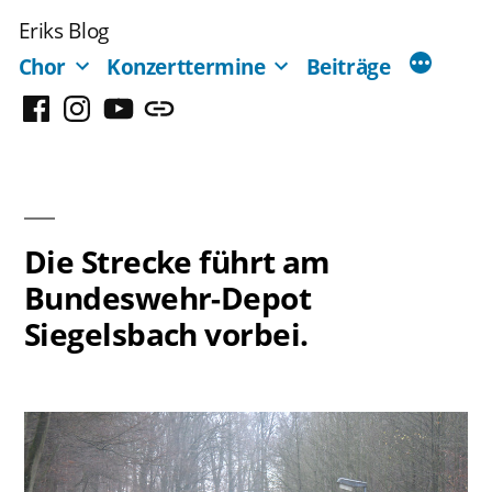
Zum
Eriks Blog
Inhalt
Chor
Konzerttermine
Beiträge
springen
Facebook
Instagram
YouTube
Mastodon
Die Strecke führt am
Bundeswehr-Depot
Siegelsbach vorbei.