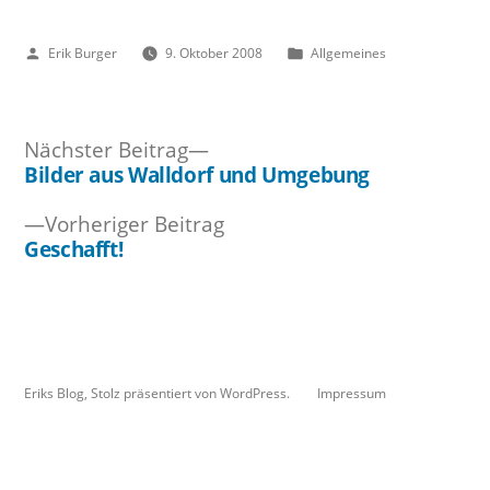
Veröffentlicht
Veröffentlicht
Erik Burger
9. Oktober 2008
Allgemeines
von
unter
Nächster
Nächster Beitrag
Beitrag:
Bilder aus Walldorf und Umgebung
Beitragsnavigation
Vorheriger
Vorheriger Beitrag
Beitrag:
Geschafft!
Eriks Blog
,
Stolz präsentiert von WordPress.
Impressum