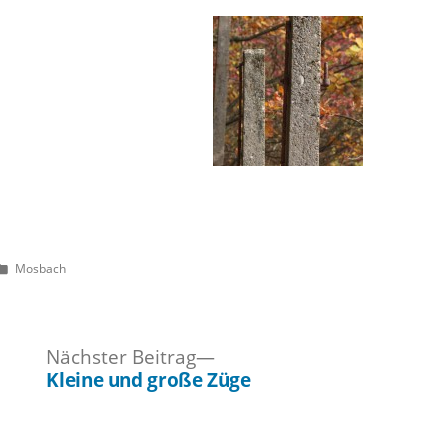
Veröffentlicht
Mosbach
unter
ger
Nächster
Nächster Beitrag
Beitrag:
Kleine und große Züge