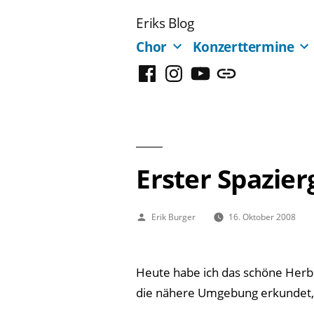
Zum
Eriks Blog
Inhalt
Chor
Konzerttermine
springen
Facebook
Instagram
YouTube
Mastodon
Erster Spazie
Veröffentlicht
Erik Burger
16. Oktober 2008
von
Heute habe ich das schöne Her
die nähere Umgebung erkundet,