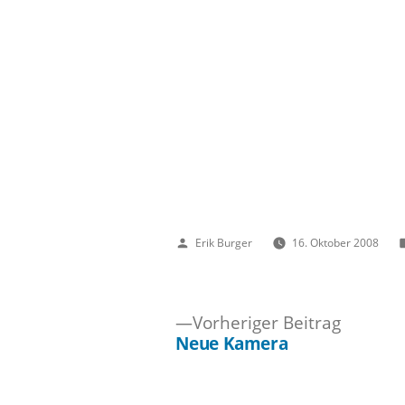
Veröffentlicht
Erik Burger
16. Oktober 2008
von
Vorheri
Vorheriger Beitrag
Beitrag:
Neue Kamera
Beitragsnavigation