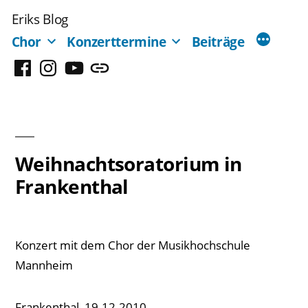
Zum
Eriks Blog
Inhalt
Chor
Konzerttermine
Beiträge
springen
Facebook
Instagram
YouTube
Mastodon
Weihnachtsoratorium in
Frankenthal
Konzert mit dem Chor der Musikhochschule
Mannheim
Frankenthal, 19.12.2010