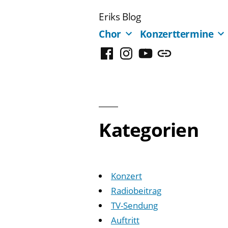
Zum
Eriks Blog
Inhalt
Chor
Konzerttermine
springen
Facebook
Instagram
YouTube
Mastodon
Kategorien
Konzert
Radiobeitrag
TV-Sendung
Auftritt