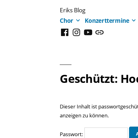
Zum
Eriks Blog
Inhalt
Chor
Konzerttermine
springen
Facebook
Instagram
YouTube
Mastodon
Geschützt: Ho
Dieser Inhalt ist passwortgeschüt
anzeigen zu können.
Passwort: