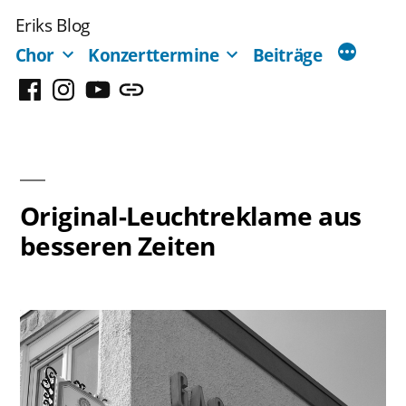
Zum
Eriks Blog
Inhalt
Chor
Konzerttermine
Beiträge
springen
Facebook
Instagram
YouTube
Mastodon
Original-Leuchtreklame aus
besseren Zeiten