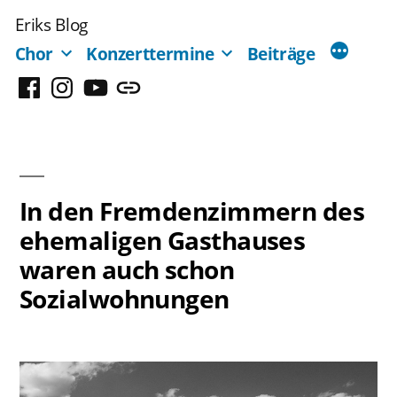
Zum
Eriks Blog
Inhalt
Chor
Konzerttermine
Beiträge
springen
Facebook
Instagram
YouTube
Mastodon
In den Fremdenzimmern des
ehemaligen Gasthauses
waren auch schon
Sozialwohnungen