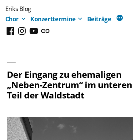
Zum
Eriks Blog
Inhalt
Chor
Konzerttermine
Beiträge
springen
Facebook
Instagram
YouTube
Mastodon
Der Eingang zu ehemaligen
„Neben-Zentrum“ im unteren
Teil der Waldstadt