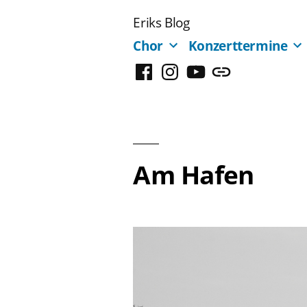
Zum
Eriks Blog
Inhalt
Chor
Konzerttermine
springen
Facebook
Instagram
YouTube
Mastodon
Am Hafen