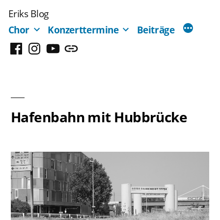
Zum
Eriks Blog
Inhalt
Chor
Konzerttermine
Beiträge
springen
Facebook
Instagram
YouTube
Mastodon
Hafenbahn mit Hubbrücke