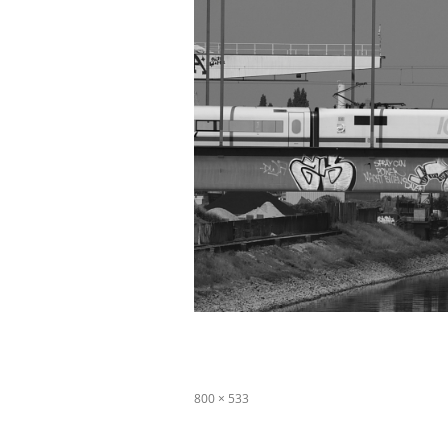
Originalgröße
800 × 533