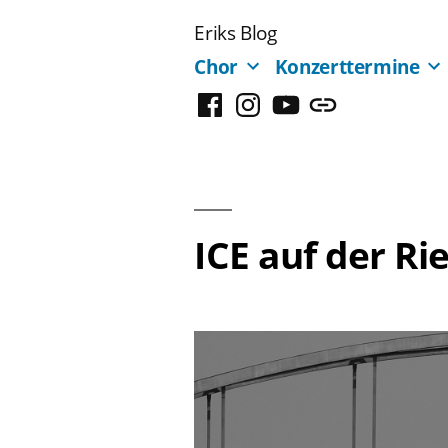
Zum
Eriks Blog
Inhalt
Chor
Konzerttermine
springen
Facebook
Instagram
YouTube
Mastodon
ICE auf der R