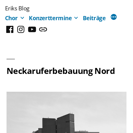
Zum
Eriks Blog
Inhalt
Chor
Konzerttermine
Beiträge
springen
Facebook
Instagram
YouTube
Mastodon
Neckaruferbebauung Nord