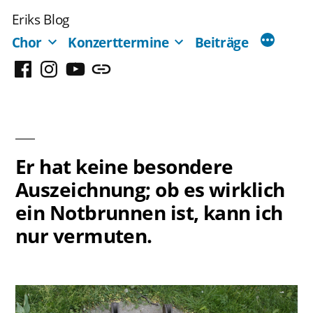
Zum
Eriks Blog
Inhalt
Chor
Konzerttermine
Beiträge
springen
Facebook
Instagram
YouTube
Mastodon
Er hat keine besondere
Auszeichnung; ob es wirklich
ein Notbrunnen ist, kann ich
nur vermuten.